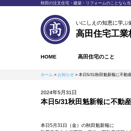
秋⽥の注⽂住宅・建築・リフォームのことなら
当
いにしえの知恵に学ぶ
高田住宅工業
HOME
高田住宅のこと
ホーム
>
お知らせ
>
本日5/31秋田魁新報に不動
2024年5月31日
本日5/31秋田魁新報に不動
本日5月31日（金）の秋田魁新報に