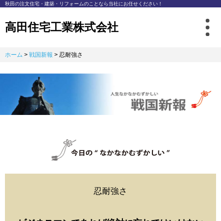
秋⽥の注⽂住宅・建築・リフォームのことなら
当社にお任せください！
高田住宅工業株式会社
ホーム
>
戦国新報
>
忍耐強さ
忍耐強さ