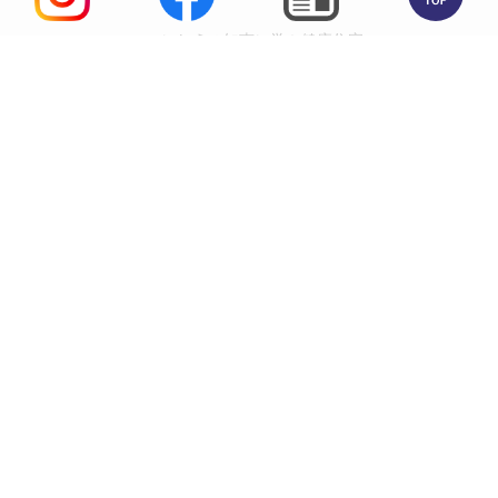
いにしえの知恵に学ぶ健康住宅
高田住宅工業株式会社
能代本社
0185-54-6518
能代市昭南町7-1
峰浜本店
0185-76-3493
八峰町峰浜高野々字高野々43-1
秋田支店
018-896-7773
秋田市八橋大沼町15-10