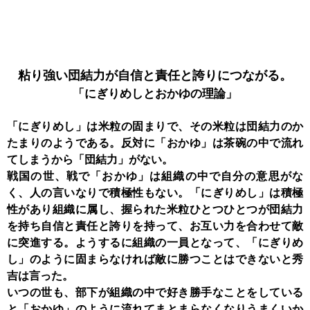
粘り強い団結力が
自信と責任と誇りにつながる。
「にぎりめしと
おかゆの理論」
「にぎりめし」は米粒の固まりで、その米粒は団結力のか
たまりのようである。反対に「おかゆ」は茶碗の中で流れ
てしまうから「団結力」がない。
戦国の世、戦で「おかゆ」は組織の中で自分の意思がな
く、人の言いなりで積極性もない。「にぎりめし」は積極
性があり組織に属し、握られた米粒ひとつひとつが団結力
を持ち自信と責任と誇りを持って、お互い力を合わせて敵
に突進する。ようするに組織の一員となって、「にぎりめ
し」のように固まらなければ敵に勝つことはできないと秀
吉は言った。
いつの世も、部下が組織の中で好き勝手なことをしている
と「おかゆ」のように流れてまとまらなくなりうまくいか