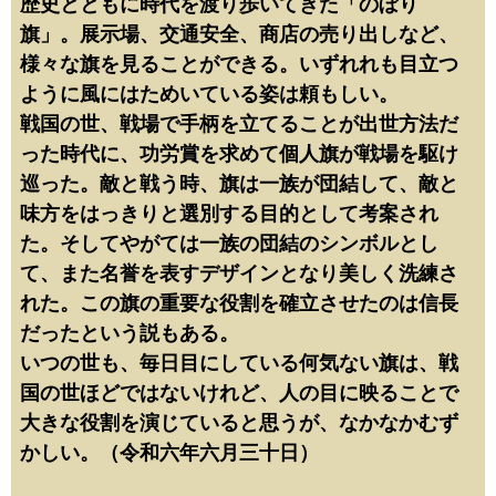
歴史とともに時代を渡り歩いてきた「のぼり
旗」。展示場、交通安全、商店の売り出しなど、
様々な旗を見ることができる。いずれれも目立つ
ように風にはためいている姿は頼もしい。
戦国の世、戦場で手柄を立てることが出世方法だ
った時代に、功労賞を求めて個人旗が戦場を駆け
巡った。敵と戦う時、旗は一族が団結して、敵と
味方をはっきりと選別する目的として考案され
た。そしてやがては一族の団結のシンボルとし
て、また名誉を表すデザインとなり美しく洗練さ
れた。この旗の重要な役割を確立させたのは信長
だったという説もある。
いつの世も、毎日目にしている何気ない旗は、戦
国の世ほどではないけれど、人の目に映ることで
大きな役割を演じていると思うが、なかなかむず
かしい。（令和六年六月三十日）