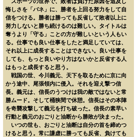
スポーツの世界で、敗者は負けた原因を追及し
悔しさを「バネ」に、勝者を上回る努力をして自
信をつける。勝者は勝っても反省して敗者以上に
努力しないと勝ち続けるのは難しい。タイトルは
奪うより「守る」ことの方が難しいという人もい
る。仕事でも良い仕事をしたと満足していては、
それ以上に成長することはできない。良い仕事を
しても、もっと良いやり方はないかと反省する人
はもっと成長すると思う。
戦国の世、今川義元、天下を取るために京に向
かう途中、尾張領内に侵入。それを迎え撃つ信
長。義元は、信長のうつけは我の敵ではないと常
勝ムード。そして桶狭間で休憩。信長はその本陣
を奇襲攻撃して義元を打ち破った。信長の素早い
行動と義元のおごりと油断から勝敗が決まった。
いつの世も、おごりと油断は自分の首を締めつ
けると思う。常に謙虚に勝っても反省、負けても