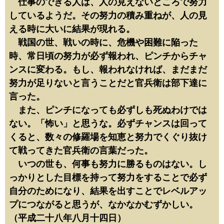
仕事のできる人は、人の見えないところで努力
しているようだ。その努力の積み重ねが、人の見
える時に大いに結果が現れる。
戦国の世、戦いの時に、危機や困難に陥った
時、常日頃の努力が必ず報われ、ピンチからチャ
ンスに変わる。もし、報われなければ、まだまだ
努力が足りないと言うことだと官兵衛は部下達に
言った。
また、ピンチになっても必ずしも死ぬわけでは
ない。「怖い」と思うな。必ずチャンスは回って
くると、数々の修羅場を知恵と努力でくぐり抜け
て戦ってきた官兵衛の言葉だった。
いつの世も、何事も努力に勝るものはない。し
っかりとした目標を持って努力をすることで必ず
自分のためになり、結果を出すことでレベルアッ
プにつながると思うが、なかなかむずかしい。
（平成二十八年八月十四日）