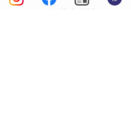
いにしえの知恵に学ぶ健康住宅
高田住宅工業株式会社
能代本社
0185-54-6518
能代市昭南町7-1
峰浜本店
0185-76-3493
八峰町峰浜高野々字高野々43-1
秋田支店
018-896-7773
秋田市八橋大沼町15-10