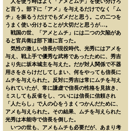
人を使う時はよく「アメとムチ」を使い分けろ
と言う。部下に「アメ」を与えるだけでなく「ム
チ」を振るうだけでもダメだと思う。この二つを
うまく使い分けることが大切だと思うが…。
戦国の世、「アメとムチ」には二つの欠陥があ
ると官兵衛は部下達に言った。
気性の激しい信長が現役時代、光秀にはアメを
与え、戦上手で優秀な武将であったために、秀吉
より先に坂本城主を与えた。だが対人関係で不器
用さをさらけだしてしまい、何をやっても信長に
ムチを与えられた。反対に秀吉は常にムチを与え
られていたが、常に謙虚で信長の性格を見抜き、
ミスしても反省をし、ついには信長に信頼され
「人たらし」で人の心をうまくつかんだために、
アメも与えられた。その結果、ムチを与えられた
光秀は本能寺で信長を倒した。
いつの世も、アメもムチも必要だが、あまり考