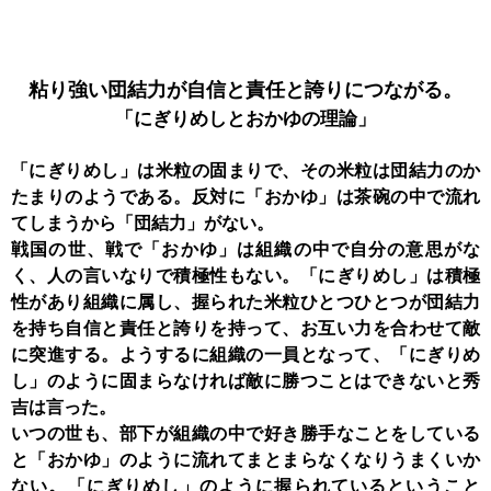
粘り強い団結力が
自信と責任と誇りにつながる。
「にぎりめしと
おかゆの理論」
「にぎりめし」は米粒の固まりで、その米粒は団結力のか
たまりのようである。反対に「おかゆ」は茶碗の中で流れ
てしまうから「団結力」がない。
戦国の世、戦で「おかゆ」は組織の中で自分の意思がな
く、人の言いなりで積極性もない。「にぎりめし」は積極
性があり組織に属し、握られた米粒ひとつひとつが団結力
を持ち自信と責任と誇りを持って、お互い力を合わせて敵
に突進する。ようするに組織の一員となって、「にぎりめ
し」のように固まらなければ敵に勝つことはできないと秀
吉は言った。
いつの世も、部下が組織の中で好き勝手なことをしている
と「おかゆ」のように流れてまとまらなくなりうまくいか
ない。「にぎりめし」のように握られているということ